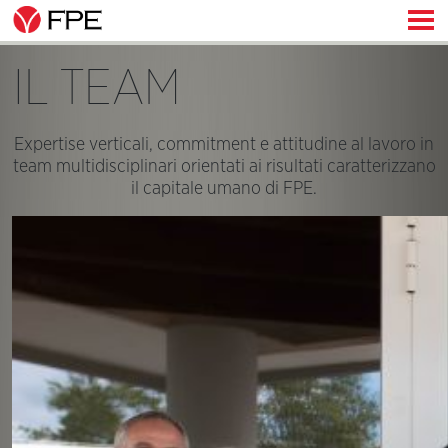
IL TEAM
Expertise verticali, commitment e attitudine al lavoro in
team multidisciplinari orientati ai risultati caratterizzano
il capitale umano di FPE.