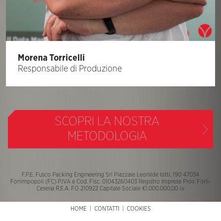
Morena Torricelli
Responsabile di Produzione
SCOPRI LA NOSTRA
METODOLOGIA
F.P.E. Fusco Packing Engineering Srl Piazzale Leonilde Iotti, 190 47034
Forlimpopoli (FC) P.IVA e Cod. Fisc. 01043260403 Registro Imprese Prov. Forlì-
Cesena R.E.A. FO 210922 Capitale Sociale €1.000.000,00 i.v.
HOME
|
CONTATTI
|
COOKIES